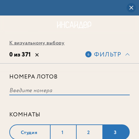
К визуальному выбору
0 из 371
ФИЛЬТР
6
НОМЕРА ЛОТОВ
Выбранным фильтрам не
соответствует ни одного лота
КОМНАТЫ
Студия
1
2
3