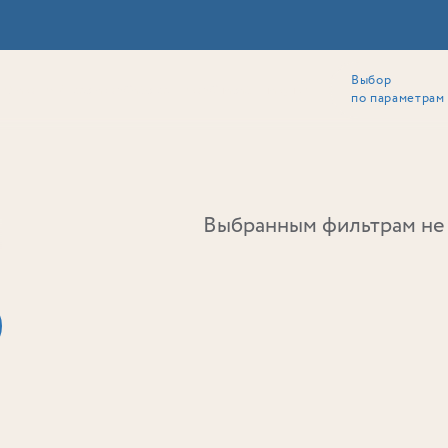
Выбор
ии
Локация
Инвесторам
Собственникам
Способы покупки
по параметрам
Ь
Выбранным фильтрам не 