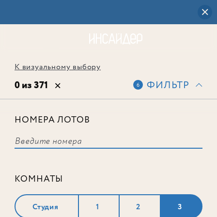
К визуальному выбору
0 из 371
ФИЛЬТР
6
НОМЕРА ЛОТОВ
Выбранным фильтрам не
соответствует ни одного лота
КОМНАТЫ
Студия
1
2
3