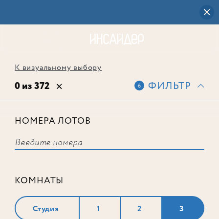
К визуальному выбору
0 из 372
ФИЛЬТР
6
НОМЕРА ЛОТОВ
Выбранным фильтрам не
соответствует ни одного лота
КОМНАТЫ
Студия
1
2
3