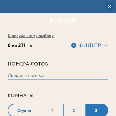
К визуальному выбору
0 из 371
ФИЛЬТР
6
НОМЕРА ЛОТОВ
Выбранным фильтрам не
соответствует ни одного лота
КОМНАТЫ
Студия
1
2
3