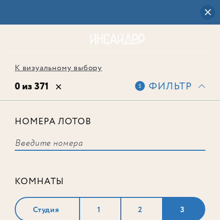
К визуальному выбору
0 из 371
ФИЛЬТР
5
НОМЕРА ЛОТОВ
Выбранным фильтрам не
соответствует ни одного лота
КОМНАТЫ
Студия
1
2
3