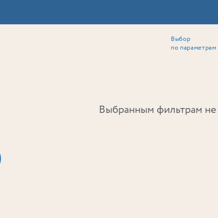
Выбор
ии
Локация
Инвесторам
Собственникам
Способы покупки
по параметрам
Ь
Выбранным фильтрам не 