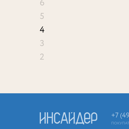
6
5
4
3
2
+7 (4
ПОКУПА