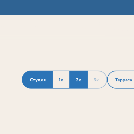
Выбор
ии
Локация
Инвесторам
Собственникам
Способы покупки
по параметрам
Студия
1к
2к
3к
Терраса