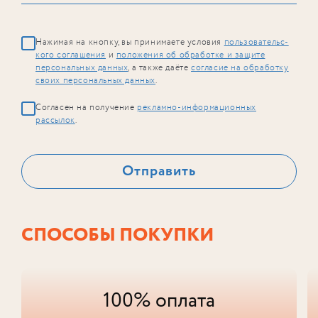
Нажимая на кнопку
, вы принимаете условия
поль­зова­тельс­
кого соглашения
и
положения об обработке и защите
персональных данных
, а также даё­те
сог­ла­сие на обработку
своих персональных данных
.
Согласен на получение
рекламно-информационных
рассылок
.
СПОСОБЫ ПОКУПКИ
100% оплата