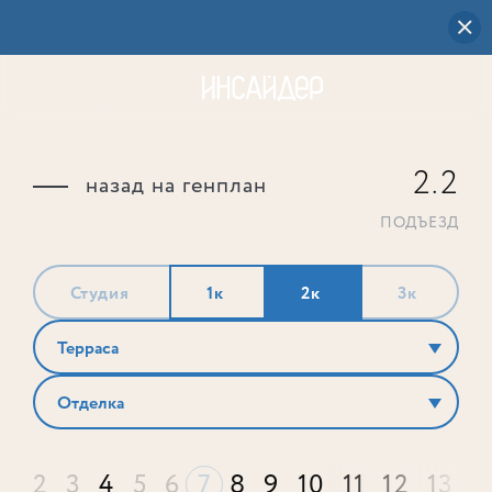
2.2
назад на генплан
ПОДЪЕЗД
Студия
1к
2к
3к
Терраса
Отделка
2
3
4
5
6
7
8
9
10
11
12
13
1