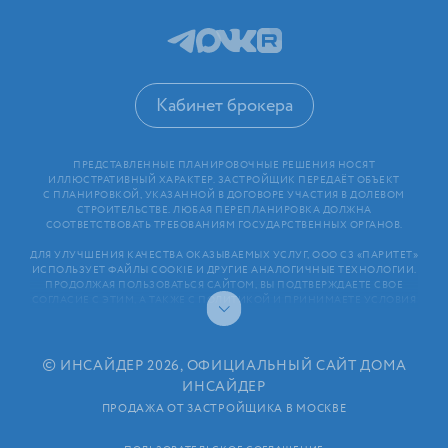
Кабинет брокера
ПРЕДСТАВЛЕННЫЕ ПЛАНИРОВОЧНЫЕ РЕШЕНИЯ НОСЯТ
ИЛЛЮСТРАТИВНЫЙ ХАРАКТЕР. ЗАСТРОЙЩИК ПЕРЕДАЁТ ОБЪЕКТ
С ПЛАНИРОВКОЙ, УКАЗАННОЙ В ДОГОВОРЕ УЧАСТИЯ В ДОЛЕВОМ
СТРОИТЕЛЬСТВЕ. ЛЮБАЯ ПЕРЕПЛАНИРОВКА ДОЛЖНА
СООТВЕТСТВОВАТЬ ТРЕБОВАНИЯМ ГОСУДАРСТВЕННЫХ ОРГАНОВ.
ДЛЯ УЛУЧШЕНИЯ КАЧЕСТВА ОКАЗЫВАЕМЫХ УСЛУГ, ООО СЗ «ПАРИТЕТ»
ИСПОЛЬЗУЕТ ФАЙЛЫ COOKIE И ДРУГИЕ АНАЛОГИЧНЫЕ ТЕХНОЛОГИИ.
ПРОДОЛЖАЯ ПОЛЬЗОВАТЬСЯ САЙТОМ, ВЫ ПОДТВЕРЖДАЕТЕ СВОЕ
СОГЛАСИЕ С ЭТИМ, А ТАКЖЕ С ПОЛИТИКОЙ И ПРИНИМАЕТЕ УСЛОВИЯ
ПОЛЬЗОВАТЕЛЬСКОГО СОГЛАШЕНИЯ. ЛЮБАЯ ИНФОРМАЦИЯ,
ПРЕДСТАВЛЕННАЯ НА САЙТЕ, НОСИТ ИНФОРМАЦИОННЫЙ ХАРАКТЕР
И НЕ ЯВЛЯЕТСЯ ПУБЛИЧНОЙ ОФЕРТОЙ. РАСКРЫТИЕ ИНФОРМАЦИИ
ЗАСТРОЙЩИКОМ (В ТОМ ЧИСЛЕ РАЗМЕЩЕНИЕ ПРОЕКТНЫХ
©
ИНСАЙДЕР 2026, ОФИЦИАЛЬНЫЙ САЙТ ДОМА
ДЕКЛАРАЦИЙ И ИНЫХ ОБЯЗАТЕЛЬНЫХ ДОКУМЕНТОВ)
ИНСАЙДЕР
В СООТВЕТСТВИИ СО СТАТЬЕЙ 3.1. ФЕДЕРАЛЬНОГО ЗАКОНА
ОТ 30.12.2004 N 214⁠-⁠ФЗ «ОБ УЧАСТИИ В ДОЛЕВОМ СТРОИТЕЛЬСТВЕ
ПРОДАЖА ОТ ЗАСТРОЙЩИКА В МОСКВЕ
МНОГОКВАРТИРНЫХ ДОМОВ И ИНЫХ ОБЪЕКТОВ НЕДВИЖИМОСТИ
И О ВНЕСЕНИИ ИЗМЕНЕНИЙ В НЕКОТОРЫЕ ЗАКОНОДАТЕЛЬНЫЕ АКТЫ