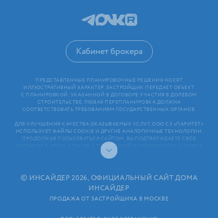
Кабинет брокера
ПРЕДСТАВЛЕННЫЕ ПЛАНИРОВОЧНЫЕ РЕШЕНИЯ НОСЯТ
ИЛЛЮСТРАТИВНЫЙ ХАРАКТЕР. ЗАСТРОЙЩИК ПЕРЕДАЁТ ОБЪЕКТ
С ПЛАНИРОВКОЙ, УКАЗАННОЙ В ДОГОВОРЕ УЧАСТИЯ В ДОЛЕВОМ
СТРОИТЕЛЬСТВЕ. ЛЮБАЯ ПЕРЕПЛАНИРОВКА ДОЛЖНА
СООТВЕТСТВОВАТЬ ТРЕБОВАНИЯМ ГОСУДАРСТВЕННЫХ ОРГАНОВ.
ДЛЯ УЛУЧШЕНИЯ КАЧЕСТВА ОКАЗЫВАЕМЫХ УСЛУГ, ООО СЗ «ПАРИТЕТ»
ИСПОЛЬЗУЕТ ФАЙЛЫ COOKIE И ДРУГИЕ АНАЛОГИЧНЫЕ ТЕХНОЛОГИИ.
ПРОДОЛЖАЯ ПОЛЬЗОВАТЬСЯ САЙТОМ, ВЫ ПОДТВЕРЖДАЕТЕ СВОЕ
СОГЛАСИЕ С ЭТИМ, А ТАКЖЕ С ПОЛИТИКОЙ И ПРИНИМАЕТЕ УСЛОВИЯ
ПОЛЬЗОВАТЕЛЬСКОГО СОГЛАШЕНИЯ. ЛЮБАЯ ИНФОРМАЦИЯ,
ПРЕДСТАВЛЕННАЯ НА САЙТЕ, НОСИТ ИНФОРМАЦИОННЫЙ ХАРАКТЕР
И НЕ ЯВЛЯЕТСЯ ПУБЛИЧНОЙ ОФЕРТОЙ. РАСКРЫТИЕ ИНФОРМАЦИИ
ЗАСТРОЙЩИКОМ (В ТОМ ЧИСЛЕ РАЗМЕЩЕНИЕ ПРОЕКТНЫХ
©
ИНСАЙДЕР 2026, ОФИЦИАЛЬНЫЙ САЙТ ДОМА
ДЕКЛАРАЦИЙ И ИНЫХ ОБЯЗАТЕЛЬНЫХ ДОКУМЕНТОВ)
ИНСАЙДЕР
В СООТВЕТСТВИИ СО СТАТЬЕЙ 3.1. ФЕДЕРАЛЬНОГО ЗАКОНА
ОТ 30.12.2004 N 214⁠-⁠ФЗ «ОБ УЧАСТИИ В ДОЛЕВОМ СТРОИТЕЛЬСТВЕ
ПРОДАЖА ОТ ЗАСТРОЙЩИКА В МОСКВЕ
МНОГОКВАРТИРНЫХ ДОМОВ И ИНЫХ ОБЪЕКТОВ НЕДВИЖИМОСТИ
И О ВНЕСЕНИИ ИЗМЕНЕНИЙ В НЕКОТОРЫЕ ЗАКОНОДАТЕЛЬНЫЕ АКТЫ