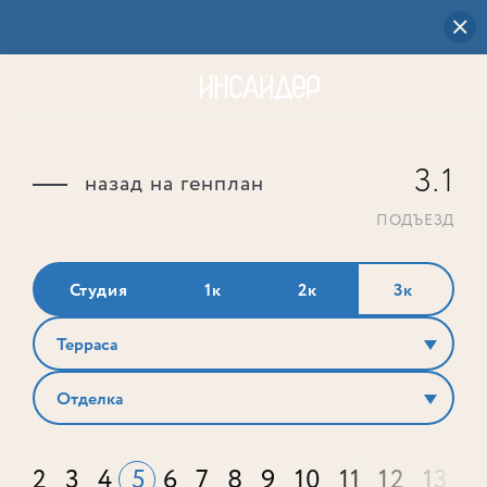
3.1
назад на генплан
ПОДЪЕЗД
Студия
1к
2к
3к
Терраса
Отделка
2
3
4
5
6
7
8
9
10
11
12
13
1