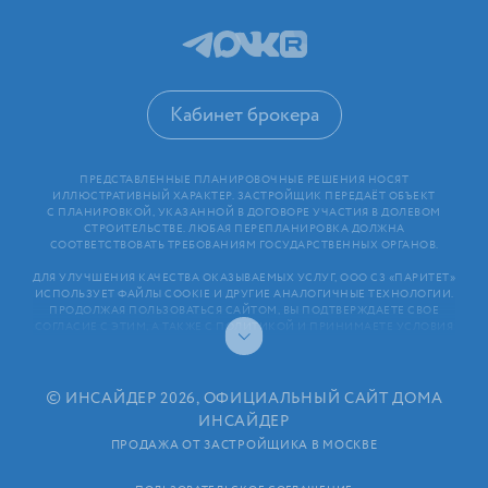
Кабинет брокера
ПРЕДСТАВЛЕННЫЕ ПЛАНИРОВОЧНЫЕ РЕШЕНИЯ НОСЯТ
ИЛЛЮСТРАТИВНЫЙ ХАРАКТЕР. ЗАСТРОЙЩИК ПЕРЕДАЁТ ОБЪЕКТ
С ПЛАНИРОВКОЙ, УКАЗАННОЙ В ДОГОВОРЕ УЧАСТИЯ В ДОЛЕВОМ
СТРОИТЕЛЬСТВЕ. ЛЮБАЯ ПЕРЕПЛАНИРОВКА ДОЛЖНА
СООТВЕТСТВОВАТЬ ТРЕБОВАНИЯМ ГОСУДАРСТВЕННЫХ ОРГАНОВ.
ДЛЯ УЛУЧШЕНИЯ КАЧЕСТВА ОКАЗЫВАЕМЫХ УСЛУГ, ООО СЗ «ПАРИТЕТ»
ИСПОЛЬЗУЕТ ФАЙЛЫ COOKIE И ДРУГИЕ АНАЛОГИЧНЫЕ ТЕХНОЛОГИИ.
ПРОДОЛЖАЯ ПОЛЬЗОВАТЬСЯ САЙТОМ, ВЫ ПОДТВЕРЖДАЕТЕ СВОЕ
СОГЛАСИЕ С ЭТИМ, А ТАКЖЕ С ПОЛИТИКОЙ И ПРИНИМАЕТЕ УСЛОВИЯ
ПОЛЬЗОВАТЕЛЬСКОГО СОГЛАШЕНИЯ. ЛЮБАЯ ИНФОРМАЦИЯ,
ПРЕДСТАВЛЕННАЯ НА САЙТЕ, НОСИТ ИНФОРМАЦИОННЫЙ ХАРАКТЕР
И НЕ ЯВЛЯЕТСЯ ПУБЛИЧНОЙ ОФЕРТОЙ. РАСКРЫТИЕ ИНФОРМАЦИИ
ЗАСТРОЙЩИКОМ (В ТОМ ЧИСЛЕ РАЗМЕЩЕНИЕ ПРОЕКТНЫХ
©
ИНСАЙДЕР 2026, ОФИЦИАЛЬНЫЙ САЙТ ДОМА
ДЕКЛАРАЦИЙ И ИНЫХ ОБЯЗАТЕЛЬНЫХ ДОКУМЕНТОВ)
ИНСАЙДЕР
В СООТВЕТСТВИИ СО СТАТЬЕЙ 3.1. ФЕДЕРАЛЬНОГО ЗАКОНА
ОТ 30.12.2004 N 214⁠-⁠ФЗ «ОБ УЧАСТИИ В ДОЛЕВОМ СТРОИТЕЛЬСТВЕ
ПРОДАЖА ОТ ЗАСТРОЙЩИКА В МОСКВЕ
МНОГОКВАРТИРНЫХ ДОМОВ И ИНЫХ ОБЪЕКТОВ НЕДВИЖИМОСТИ
И О ВНЕСЕНИИ ИЗМЕНЕНИЙ В НЕКОТОРЫЕ ЗАКОНОДАТЕЛЬНЫЕ АКТЫ