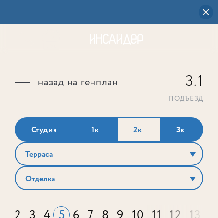
3.1
назад на генплан
ПОДЪЕЗД
Студия
1к
2к
3к
Терраса
Отделка
2
3
4
5
6
7
8
9
10
11
12
13
1