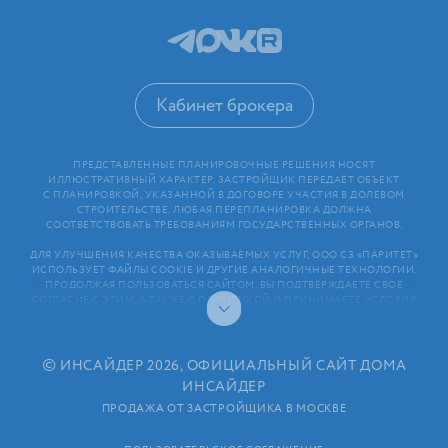
Кабинет брокера
ПРЕДСТАВЛЕННЫЕ ПЛАНИРОВОЧНЫЕ РЕШЕНИЯ НОСЯТ
ИЛЛЮСТРАТИВНЫЙ ХАРАКТЕР. ЗАСТРОЙЩИК ПЕРЕДАЁТ ОБЪЕКТ
С ПЛАНИРОВКОЙ, УКАЗАННОЙ В ДОГОВОРЕ УЧАСТИЯ В ДОЛЕВОМ
СТРОИТЕЛЬСТВЕ. ЛЮБАЯ ПЕРЕПЛАНИРОВКА ДОЛЖНА
СООТВЕТСТВОВАТЬ ТРЕБОВАНИЯМ ГОСУДАРСТВЕННЫХ ОРГАНОВ.
ДЛЯ УЛУЧШЕНИЯ КАЧЕСТВА ОКАЗЫВАЕМЫХ УСЛУГ, ООО СЗ «ПАРИТЕТ»
ИСПОЛЬЗУЕТ ФАЙЛЫ COOKIE И ДРУГИЕ АНАЛОГИЧНЫЕ ТЕХНОЛОГИИ.
ПРОДОЛЖАЯ ПОЛЬЗОВАТЬСЯ САЙТОМ, ВЫ ПОДТВЕРЖДАЕТЕ СВОЕ
СОГЛАСИЕ С ЭТИМ, А ТАКЖЕ С ПОЛИТИКОЙ И ПРИНИМАЕТЕ УСЛОВИЯ
ПОЛЬЗОВАТЕЛЬСКОГО СОГЛАШЕНИЯ. ЛЮБАЯ ИНФОРМАЦИЯ,
ПРЕДСТАВЛЕННАЯ НА САЙТЕ, НОСИТ ИНФОРМАЦИОННЫЙ ХАРАКТЕР
И НЕ ЯВЛЯЕТСЯ ПУБЛИЧНОЙ ОФЕРТОЙ. РАСКРЫТИЕ ИНФОРМАЦИИ
ЗАСТРОЙЩИКОМ (В ТОМ ЧИСЛЕ РАЗМЕЩЕНИЕ ПРОЕКТНЫХ
©
ИНСАЙДЕР 2026, ОФИЦИАЛЬНЫЙ САЙТ ДОМА
ДЕКЛАРАЦИЙ И ИНЫХ ОБЯЗАТЕЛЬНЫХ ДОКУМЕНТОВ)
ИНСАЙДЕР
В СООТВЕТСТВИИ СО СТАТЬЕЙ 3.1. ФЕДЕРАЛЬНОГО ЗАКОНА
ОТ 30.12.2004 N 214⁠-⁠ФЗ «ОБ УЧАСТИИ В ДОЛЕВОМ СТРОИТЕЛЬСТВЕ
ПРОДАЖА ОТ ЗАСТРОЙЩИКА В МОСКВЕ
МНОГОКВАРТИРНЫХ ДОМОВ И ИНЫХ ОБЪЕКТОВ НЕДВИЖИМОСТИ
И О ВНЕСЕНИИ ИЗМЕНЕНИЙ В НЕКОТОРЫЕ ЗАКОНОДАТЕЛЬНЫЕ АКТЫ