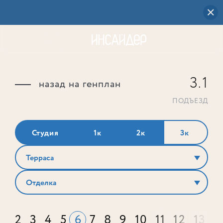
3.1
назад на генплан
ПОДЪЕЗД
Студия
1к
2к
3к
Терраса
Отделка
2
3
4
5
6
7
8
9
10
11
12
13
1