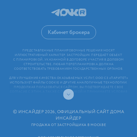
Кабинет брокера
ПРЕДСТАВЛЕННЫЕ ПЛАНИРОВОЧНЫЕ РЕШЕНИЯ НОСЯТ
ИЛЛЮСТРАТИВНЫЙ ХАРАКТЕР. ЗАСТРОЙЩИК ПЕРЕДАЁТ ОБЪЕКТ
С ПЛАНИРОВКОЙ, УКАЗАННОЙ В ДОГОВОРЕ УЧАСТИЯ В ДОЛЕВОМ
СТРОИТЕЛЬСТВЕ. ЛЮБАЯ ПЕРЕПЛАНИРОВКА ДОЛЖНА
СООТВЕТСТВОВАТЬ ТРЕБОВАНИЯМ ГОСУДАРСТВЕННЫХ ОРГАНОВ.
ДЛЯ УЛУЧШЕНИЯ КАЧЕСТВА ОКАЗЫВАЕМЫХ УСЛУГ, ООО СЗ «ПАРИТЕТ»
ИСПОЛЬЗУЕТ ФАЙЛЫ COOKIE И ДРУГИЕ АНАЛОГИЧНЫЕ ТЕХНОЛОГИИ.
ПРОДОЛЖАЯ ПОЛЬЗОВАТЬСЯ САЙТОМ, ВЫ ПОДТВЕРЖДАЕТЕ СВОЕ
СОГЛАСИЕ С ЭТИМ, А ТАКЖЕ С ПОЛИТИКОЙ И ПРИНИМАЕТЕ УСЛОВИЯ
ПОЛЬЗОВАТЕЛЬСКОГО СОГЛАШЕНИЯ. ЛЮБАЯ ИНФОРМАЦИЯ,
ПРЕДСТАВЛЕННАЯ НА САЙТЕ, НОСИТ ИНФОРМАЦИОННЫЙ ХАРАКТЕР
И НЕ ЯВЛЯЕТСЯ ПУБЛИЧНОЙ ОФЕРТОЙ. РАСКРЫТИЕ ИНФОРМАЦИИ
ЗАСТРОЙЩИКОМ (В ТОМ ЧИСЛЕ РАЗМЕЩЕНИЕ ПРОЕКТНЫХ
©
ИНСАЙДЕР 2026, ОФИЦИАЛЬНЫЙ САЙТ ДОМА
ДЕКЛАРАЦИЙ И ИНЫХ ОБЯЗАТЕЛЬНЫХ ДОКУМЕНТОВ)
ИНСАЙДЕР
В СООТВЕТСТВИИ СО СТАТЬЕЙ 3.1. ФЕДЕРАЛЬНОГО ЗАКОНА
ОТ 30.12.2004 N 214⁠-⁠ФЗ «ОБ УЧАСТИИ В ДОЛЕВОМ СТРОИТЕЛЬСТВЕ
ПРОДАЖА ОТ ЗАСТРОЙЩИКА В МОСКВЕ
МНОГОКВАРТИРНЫХ ДОМОВ И ИНЫХ ОБЪЕКТОВ НЕДВИЖИМОСТИ
И О ВНЕСЕНИИ ИЗМЕНЕНИЙ В НЕКОТОРЫЕ ЗАКОНОДАТЕЛЬНЫЕ АКТЫ