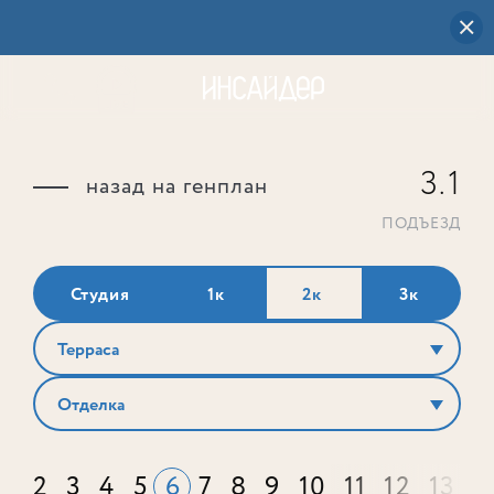
3.1
назад на генплан
ПОДЪЕЗД
Студия
1к
2к
3к
Терраса
Отделка
2
3
4
5
6
7
8
9
10
11
12
13
1