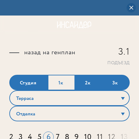
3.1
назад на генплан
ПОДЪЕЗД
Студия
1к
2к
3к
Терраса
Отделка
2
3
4
5
6
7
8
9
10
11
12
13
1