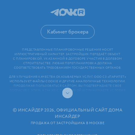
Кабинет брокера
ПРЕДСТАВЛЕННЫЕ ПЛАНИРОВОЧНЫЕ РЕШЕНИЯ НОСЯТ
ИЛЛЮСТРАТИВНЫЙ ХАРАКТЕР. ЗАСТРОЙЩИК ПЕРЕДАЁТ ОБЪЕКТ
С ПЛАНИРОВКОЙ, УКАЗАННОЙ В ДОГОВОРЕ УЧАСТИЯ В ДОЛЕВОМ
СТРОИТЕЛЬСТВЕ. ЛЮБАЯ ПЕРЕПЛАНИРОВКА ДОЛЖНА
СООТВЕТСТВОВАТЬ ТРЕБОВАНИЯМ ГОСУДАРСТВЕННЫХ ОРГАНОВ.
ДЛЯ УЛУЧШЕНИЯ КАЧЕСТВА ОКАЗЫВАЕМЫХ УСЛУГ, ООО СЗ «ПАРИТЕТ»
ИСПОЛЬЗУЕТ ФАЙЛЫ COOKIE И ДРУГИЕ АНАЛОГИЧНЫЕ ТЕХНОЛОГИИ.
ПРОДОЛЖАЯ ПОЛЬЗОВАТЬСЯ САЙТОМ, ВЫ ПОДТВЕРЖДАЕТЕ СВОЕ
СОГЛАСИЕ С ЭТИМ, А ТАКЖЕ С ПОЛИТИКОЙ И ПРИНИМАЕТЕ УСЛОВИЯ
ПОЛЬЗОВАТЕЛЬСКОГО СОГЛАШЕНИЯ. ЛЮБАЯ ИНФОРМАЦИЯ,
ПРЕДСТАВЛЕННАЯ НА САЙТЕ, НОСИТ ИНФОРМАЦИОННЫЙ ХАРАКТЕР
И НЕ ЯВЛЯЕТСЯ ПУБЛИЧНОЙ ОФЕРТОЙ. РАСКРЫТИЕ ИНФОРМАЦИИ
ЗАСТРОЙЩИКОМ (В ТОМ ЧИСЛЕ РАЗМЕЩЕНИЕ ПРОЕКТНЫХ
©
ИНСАЙДЕР 2026, ОФИЦИАЛЬНЫЙ САЙТ ДОМА
ДЕКЛАРАЦИЙ И ИНЫХ ОБЯЗАТЕЛЬНЫХ ДОКУМЕНТОВ)
ИНСАЙДЕР
В СООТВЕТСТВИИ СО СТАТЬЕЙ 3.1. ФЕДЕРАЛЬНОГО ЗАКОНА
ОТ 30.12.2004 N 214⁠-⁠ФЗ «ОБ УЧАСТИИ В ДОЛЕВОМ СТРОИТЕЛЬСТВЕ
ПРОДАЖА ОТ ЗАСТРОЙЩИКА В МОСКВЕ
МНОГОКВАРТИРНЫХ ДОМОВ И ИНЫХ ОБЪЕКТОВ НЕДВИЖИМОСТИ
И О ВНЕСЕНИИ ИЗМЕНЕНИЙ В НЕКОТОРЫЕ ЗАКОНОДАТЕЛЬНЫЕ АКТЫ