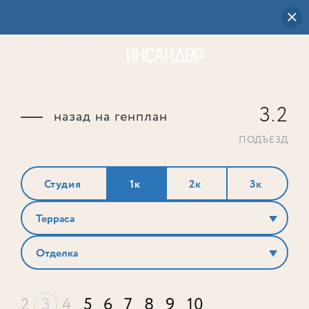
3.2
назад на генплан
ПОДЪЕЗД
Студия
1к
2к
3к
Терраса
Отделка
2
3
4
5
6
7
8
9
10