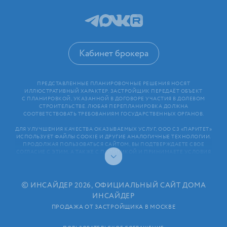
Кабинет брокера
ПРЕДСТАВЛЕННЫЕ ПЛАНИРОВОЧНЫЕ РЕШЕНИЯ НОСЯТ
ИЛЛЮСТРАТИВНЫЙ ХАРАКТЕР. ЗАСТРОЙЩИК ПЕРЕДАЁТ ОБЪЕКТ
С ПЛАНИРОВКОЙ, УКАЗАННОЙ В ДОГОВОРЕ УЧАСТИЯ В ДОЛЕВОМ
СТРОИТЕЛЬСТВЕ. ЛЮБАЯ ПЕРЕПЛАНИРОВКА ДОЛЖНА
СООТВЕТСТВОВАТЬ ТРЕБОВАНИЯМ ГОСУДАРСТВЕННЫХ ОРГАНОВ.
ДЛЯ УЛУЧШЕНИЯ КАЧЕСТВА ОКАЗЫВАЕМЫХ УСЛУГ, ООО СЗ «ПАРИТЕТ»
ИСПОЛЬЗУЕТ ФАЙЛЫ COOKIE И ДРУГИЕ АНАЛОГИЧНЫЕ ТЕХНОЛОГИИ.
ПРОДОЛЖАЯ ПОЛЬЗОВАТЬСЯ САЙТОМ, ВЫ ПОДТВЕРЖДАЕТЕ СВОЕ
СОГЛАСИЕ С ЭТИМ, А ТАКЖЕ С ПОЛИТИКОЙ И ПРИНИМАЕТЕ УСЛОВИЯ
ПОЛЬЗОВАТЕЛЬСКОГО СОГЛАШЕНИЯ. ЛЮБАЯ ИНФОРМАЦИЯ,
ПРЕДСТАВЛЕННАЯ НА САЙТЕ, НОСИТ ИНФОРМАЦИОННЫЙ ХАРАКТЕР
И НЕ ЯВЛЯЕТСЯ ПУБЛИЧНОЙ ОФЕРТОЙ. РАСКРЫТИЕ ИНФОРМАЦИИ
ЗАСТРОЙЩИКОМ (В ТОМ ЧИСЛЕ РАЗМЕЩЕНИЕ ПРОЕКТНЫХ
©
ИНСАЙДЕР 2026, ОФИЦИАЛЬНЫЙ САЙТ ДОМА
ДЕКЛАРАЦИЙ И ИНЫХ ОБЯЗАТЕЛЬНЫХ ДОКУМЕНТОВ)
ИНСАЙДЕР
В СООТВЕТСТВИИ СО СТАТЬЕЙ 3.1. ФЕДЕРАЛЬНОГО ЗАКОНА
ОТ 30.12.2004 N 214⁠-⁠ФЗ «ОБ УЧАСТИИ В ДОЛЕВОМ СТРОИТЕЛЬСТВЕ
ПРОДАЖА ОТ ЗАСТРОЙЩИКА В МОСКВЕ
МНОГОКВАРТИРНЫХ ДОМОВ И ИНЫХ ОБЪЕКТОВ НЕДВИЖИМОСТИ
И О ВНЕСЕНИИ ИЗМЕНЕНИЙ В НЕКОТОРЫЕ ЗАКОНОДАТЕЛЬНЫЕ АКТЫ