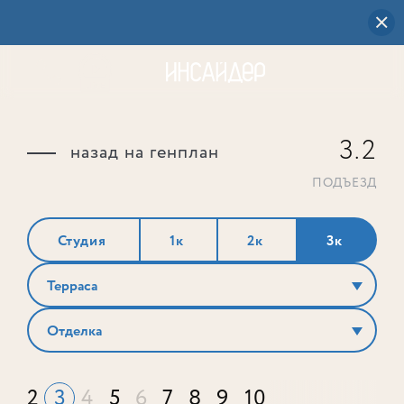
3.2
назад на генплан
ПОДЪЕЗД
Студия
1к
2к
3к
Терраса
Отделка
2
3
4
5
6
7
8
9
10