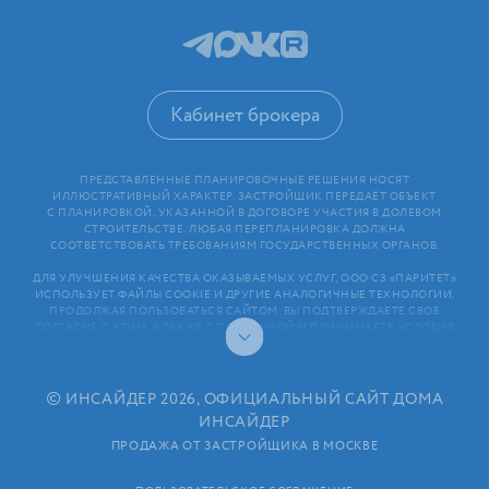
Кабинет брокера
ПРЕДСТАВЛЕННЫЕ ПЛАНИРОВОЧНЫЕ РЕШЕНИЯ НОСЯТ
ИЛЛЮСТРАТИВНЫЙ ХАРАКТЕР. ЗАСТРОЙЩИК ПЕРЕДАЁТ ОБЪЕКТ
С ПЛАНИРОВКОЙ, УКАЗАННОЙ В ДОГОВОРЕ УЧАСТИЯ В ДОЛЕВОМ
СТРОИТЕЛЬСТВЕ. ЛЮБАЯ ПЕРЕПЛАНИРОВКА ДОЛЖНА
СООТВЕТСТВОВАТЬ ТРЕБОВАНИЯМ ГОСУДАРСТВЕННЫХ ОРГАНОВ.
ДЛЯ УЛУЧШЕНИЯ КАЧЕСТВА ОКАЗЫВАЕМЫХ УСЛУГ, ООО СЗ «ПАРИТЕТ»
ИСПОЛЬЗУЕТ ФАЙЛЫ COOKIE И ДРУГИЕ АНАЛОГИЧНЫЕ ТЕХНОЛОГИИ.
ПРОДОЛЖАЯ ПОЛЬЗОВАТЬСЯ САЙТОМ, ВЫ ПОДТВЕРЖДАЕТЕ СВОЕ
СОГЛАСИЕ С ЭТИМ, А ТАКЖЕ С ПОЛИТИКОЙ И ПРИНИМАЕТЕ УСЛОВИЯ
ПОЛЬЗОВАТЕЛЬСКОГО СОГЛАШЕНИЯ. ЛЮБАЯ ИНФОРМАЦИЯ,
ПРЕДСТАВЛЕННАЯ НА САЙТЕ, НОСИТ ИНФОРМАЦИОННЫЙ ХАРАКТЕР
И НЕ ЯВЛЯЕТСЯ ПУБЛИЧНОЙ ОФЕРТОЙ. РАСКРЫТИЕ ИНФОРМАЦИИ
ЗАСТРОЙЩИКОМ (В ТОМ ЧИСЛЕ РАЗМЕЩЕНИЕ ПРОЕКТНЫХ
©
ИНСАЙДЕР 2026, ОФИЦИАЛЬНЫЙ САЙТ ДОМА
ДЕКЛАРАЦИЙ И ИНЫХ ОБЯЗАТЕЛЬНЫХ ДОКУМЕНТОВ)
ИНСАЙДЕР
В СООТВЕТСТВИИ СО СТАТЬЕЙ 3.1. ФЕДЕРАЛЬНОГО ЗАКОНА
ОТ 30.12.2004 N 214⁠-⁠ФЗ «ОБ УЧАСТИИ В ДОЛЕВОМ СТРОИТЕЛЬСТВЕ
ПРОДАЖА ОТ ЗАСТРОЙЩИКА В МОСКВЕ
МНОГОКВАРТИРНЫХ ДОМОВ И ИНЫХ ОБЪЕКТОВ НЕДВИЖИМОСТИ
И О ВНЕСЕНИИ ИЗМЕНЕНИЙ В НЕКОТОРЫЕ ЗАКОНОДАТЕЛЬНЫЕ АКТЫ