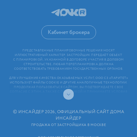
Кабинет брокера
ПРЕДСТАВЛЕННЫЕ ПЛАНИРОВОЧНЫЕ РЕШЕНИЯ НОСЯТ
ИЛЛЮСТРАТИВНЫЙ ХАРАКТЕР. ЗАСТРОЙЩИК ПЕРЕДАЁТ ОБЪЕКТ
С ПЛАНИРОВКОЙ, УКАЗАННОЙ В ДОГОВОРЕ УЧАСТИЯ В ДОЛЕВОМ
СТРОИТЕЛЬСТВЕ. ЛЮБАЯ ПЕРЕПЛАНИРОВКА ДОЛЖНА
СООТВЕТСТВОВАТЬ ТРЕБОВАНИЯМ ГОСУДАРСТВЕННЫХ ОРГАНОВ.
ДЛЯ УЛУЧШЕНИЯ КАЧЕСТВА ОКАЗЫВАЕМЫХ УСЛУГ, ООО СЗ «ПАРИТЕТ»
ИСПОЛЬЗУЕТ ФАЙЛЫ COOKIE И ДРУГИЕ АНАЛОГИЧНЫЕ ТЕХНОЛОГИИ.
ПРОДОЛЖАЯ ПОЛЬЗОВАТЬСЯ САЙТОМ, ВЫ ПОДТВЕРЖДАЕТЕ СВОЕ
СОГЛАСИЕ С ЭТИМ, А ТАКЖЕ С ПОЛИТИКОЙ И ПРИНИМАЕТЕ УСЛОВИЯ
ПОЛЬЗОВАТЕЛЬСКОГО СОГЛАШЕНИЯ. ЛЮБАЯ ИНФОРМАЦИЯ,
ПРЕДСТАВЛЕННАЯ НА САЙТЕ, НОСИТ ИНФОРМАЦИОННЫЙ ХАРАКТЕР
И НЕ ЯВЛЯЕТСЯ ПУБЛИЧНОЙ ОФЕРТОЙ. РАСКРЫТИЕ ИНФОРМАЦИИ
ЗАСТРОЙЩИКОМ (В ТОМ ЧИСЛЕ РАЗМЕЩЕНИЕ ПРОЕКТНЫХ
©
ИНСАЙДЕР 2026, ОФИЦИАЛЬНЫЙ САЙТ ДОМА
ДЕКЛАРАЦИЙ И ИНЫХ ОБЯЗАТЕЛЬНЫХ ДОКУМЕНТОВ)
ИНСАЙДЕР
В СООТВЕТСТВИИ СО СТАТЬЕЙ 3.1. ФЕДЕРАЛЬНОГО ЗАКОНА
ОТ 30.12.2004 N 214⁠-⁠ФЗ «ОБ УЧАСТИИ В ДОЛЕВОМ СТРОИТЕЛЬСТВЕ
ПРОДАЖА ОТ ЗАСТРОЙЩИКА В МОСКВЕ
МНОГОКВАРТИРНЫХ ДОМОВ И ИНЫХ ОБЪЕКТОВ НЕДВИЖИМОСТИ
И О ВНЕСЕНИИ ИЗМЕНЕНИЙ В НЕКОТОРЫЕ ЗАКОНОДАТЕЛЬНЫЕ АКТЫ