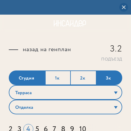
3.2
назад на генплан
ПОДЪЕЗД
Студия
1к
2к
3к
Терраса
Отделка
2
3
4
5
6
7
8
9
10