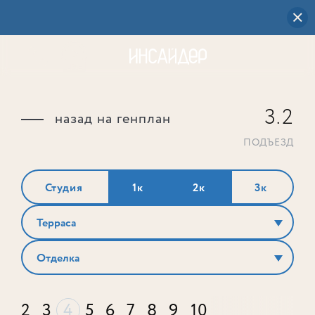
3.2
назад на генплан
ПОДЪЕЗД
Студия
1к
2к
3к
Терраса
Отделка
2
3
4
5
6
7
8
9
10