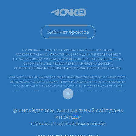
Кабинет брокера
ПРЕДСТАВЛЕННЫЕ ПЛАНИРОВОЧНЫЕ РЕШЕНИЯ НОСЯТ
ИЛЛЮСТРАТИВНЫЙ ХАРАКТЕР. ЗАСТРОЙЩИК ПЕРЕДАЁТ ОБЪЕКТ
С ПЛАНИРОВКОЙ, УКАЗАННОЙ В ДОГОВОРЕ УЧАСТИЯ В ДОЛЕВОМ
СТРОИТЕЛЬСТВЕ. ЛЮБАЯ ПЕРЕПЛАНИРОВКА ДОЛЖНА
СООТВЕТСТВОВАТЬ ТРЕБОВАНИЯМ ГОСУДАРСТВЕННЫХ ОРГАНОВ.
ДЛЯ УЛУЧШЕНИЯ КАЧЕСТВА ОКАЗЫВАЕМЫХ УСЛУГ, ООО СЗ «ПАРИТЕТ»
ИСПОЛЬЗУЕТ ФАЙЛЫ COOKIE И ДРУГИЕ АНАЛОГИЧНЫЕ ТЕХНОЛОГИИ.
ПРОДОЛЖАЯ ПОЛЬЗОВАТЬСЯ САЙТОМ, ВЫ ПОДТВЕРЖДАЕТЕ СВОЕ
СОГЛАСИЕ С ЭТИМ, А ТАКЖЕ С ПОЛИТИКОЙ И ПРИНИМАЕТЕ УСЛОВИЯ
ПОЛЬЗОВАТЕЛЬСКОГО СОГЛАШЕНИЯ. ЛЮБАЯ ИНФОРМАЦИЯ,
ПРЕДСТАВЛЕННАЯ НА САЙТЕ, НОСИТ ИНФОРМАЦИОННЫЙ ХАРАКТЕР
И НЕ ЯВЛЯЕТСЯ ПУБЛИЧНОЙ ОФЕРТОЙ. РАСКРЫТИЕ ИНФОРМАЦИИ
ЗАСТРОЙЩИКОМ (В ТОМ ЧИСЛЕ РАЗМЕЩЕНИЕ ПРОЕКТНЫХ
©
ИНСАЙДЕР 2026, ОФИЦИАЛЬНЫЙ САЙТ ДОМА
ДЕКЛАРАЦИЙ И ИНЫХ ОБЯЗАТЕЛЬНЫХ ДОКУМЕНТОВ)
ИНСАЙДЕР
В СООТВЕТСТВИИ СО СТАТЬЕЙ 3.1. ФЕДЕРАЛЬНОГО ЗАКОНА
ОТ 30.12.2004 N 214⁠-⁠ФЗ «ОБ УЧАСТИИ В ДОЛЕВОМ СТРОИТЕЛЬСТВЕ
ПРОДАЖА ОТ ЗАСТРОЙЩИКА В МОСКВЕ
МНОГОКВАРТИРНЫХ ДОМОВ И ИНЫХ ОБЪЕКТОВ НЕДВИЖИМОСТИ
И О ВНЕСЕНИИ ИЗМЕНЕНИЙ В НЕКОТОРЫЕ ЗАКОНОДАТЕЛЬНЫЕ АКТЫ