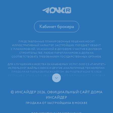
Кабинет брокера
ПРЕДСТАВЛЕННЫЕ ПЛАНИРОВОЧНЫЕ РЕШЕНИЯ НОСЯТ
ИЛЛЮСТРАТИВНЫЙ ХАРАКТЕР. ЗАСТРОЙЩИК ПЕРЕДАЁТ ОБЪЕКТ
С ПЛАНИРОВКОЙ, УКАЗАННОЙ В ДОГОВОРЕ УЧАСТИЯ В ДОЛЕВОМ
СТРОИТЕЛЬСТВЕ. ЛЮБАЯ ПЕРЕПЛАНИРОВКА ДОЛЖНА
СООТВЕТСТВОВАТЬ ТРЕБОВАНИЯМ ГОСУДАРСТВЕННЫХ ОРГАНОВ.
ДЛЯ УЛУЧШЕНИЯ КАЧЕСТВА ОКАЗЫВАЕМЫХ УСЛУГ, ООО СЗ «ПАРИТЕТ»
ИСПОЛЬЗУЕТ ФАЙЛЫ COOKIE И ДРУГИЕ АНАЛОГИЧНЫЕ ТЕХНОЛОГИИ.
ПРОДОЛЖАЯ ПОЛЬЗОВАТЬСЯ САЙТОМ, ВЫ ПОДТВЕРЖДАЕТЕ СВОЕ
СОГЛАСИЕ С ЭТИМ, А ТАКЖЕ С ПОЛИТИКОЙ И ПРИНИМАЕТЕ УСЛОВИЯ
ПОЛЬЗОВАТЕЛЬСКОГО СОГЛАШЕНИЯ. ЛЮБАЯ ИНФОРМАЦИЯ,
ПРЕДСТАВЛЕННАЯ НА САЙТЕ, НОСИТ ИНФОРМАЦИОННЫЙ ХАРАКТЕР
И НЕ ЯВЛЯЕТСЯ ПУБЛИЧНОЙ ОФЕРТОЙ. РАСКРЫТИЕ ИНФОРМАЦИИ
ЗАСТРОЙЩИКОМ (В ТОМ ЧИСЛЕ РАЗМЕЩЕНИЕ ПРОЕКТНЫХ
©
ИНСАЙДЕР 2026, ОФИЦИАЛЬНЫЙ САЙТ ДОМА
ДЕКЛАРАЦИЙ И ИНЫХ ОБЯЗАТЕЛЬНЫХ ДОКУМЕНТОВ)
ИНСАЙДЕР
В СООТВЕТСТВИИ СО СТАТЬЕЙ 3.1. ФЕДЕРАЛЬНОГО ЗАКОНА
ОТ 30.12.2004 N 214⁠-⁠ФЗ «ОБ УЧАСТИИ В ДОЛЕВОМ СТРОИТЕЛЬСТВЕ
ПРОДАЖА ОТ ЗАСТРОЙЩИКА В МОСКВЕ
МНОГОКВАРТИРНЫХ ДОМОВ И ИНЫХ ОБЪЕКТОВ НЕДВИЖИМОСТИ
И О ВНЕСЕНИИ ИЗМЕНЕНИЙ В НЕКОТОРЫЕ ЗАКОНОДАТЕЛЬНЫЕ АКТЫ