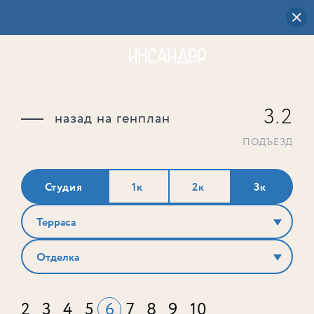
3.2
назад на генплан
ПОДЪЕЗД
Студия
1к
2к
3к
Терраса
Отделка
2
3
4
5
6
7
8
9
10