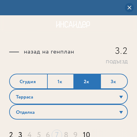
3.2
назад на генплан
ПОДЪЕЗД
Студия
1к
2к
3к
Терраса
Отделка
2
3
4
5
6
7
8
9
10