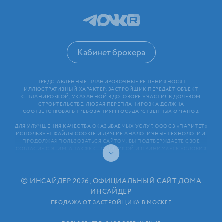
Кабинет брокера
ПРЕДСТАВЛЕННЫЕ ПЛАНИРОВОЧНЫЕ РЕШЕНИЯ НОСЯТ
ИЛЛЮСТРАТИВНЫЙ ХАРАКТЕР. ЗАСТРОЙЩИК ПЕРЕДАЁТ ОБЪЕКТ
С ПЛАНИРОВКОЙ, УКАЗАННОЙ В ДОГОВОРЕ УЧАСТИЯ В ДОЛЕВОМ
СТРОИТЕЛЬСТВЕ. ЛЮБАЯ ПЕРЕПЛАНИРОВКА ДОЛЖНА
СООТВЕТСТВОВАТЬ ТРЕБОВАНИЯМ ГОСУДАРСТВЕННЫХ ОРГАНОВ.
ДЛЯ УЛУЧШЕНИЯ КАЧЕСТВА ОКАЗЫВАЕМЫХ УСЛУГ, ООО СЗ «ПАРИТЕТ»
ИСПОЛЬЗУЕТ ФАЙЛЫ COOKIE И ДРУГИЕ АНАЛОГИЧНЫЕ ТЕХНОЛОГИИ.
ПРОДОЛЖАЯ ПОЛЬЗОВАТЬСЯ САЙТОМ, ВЫ ПОДТВЕРЖДАЕТЕ СВОЕ
СОГЛАСИЕ С ЭТИМ, А ТАКЖЕ С ПОЛИТИКОЙ И ПРИНИМАЕТЕ УСЛОВИЯ
ПОЛЬЗОВАТЕЛЬСКОГО СОГЛАШЕНИЯ. ЛЮБАЯ ИНФОРМАЦИЯ,
ПРЕДСТАВЛЕННАЯ НА САЙТЕ, НОСИТ ИНФОРМАЦИОННЫЙ ХАРАКТЕР
И НЕ ЯВЛЯЕТСЯ ПУБЛИЧНОЙ ОФЕРТОЙ. РАСКРЫТИЕ ИНФОРМАЦИИ
ЗАСТРОЙЩИКОМ (В ТОМ ЧИСЛЕ РАЗМЕЩЕНИЕ ПРОЕКТНЫХ
©
ИНСАЙДЕР 2026, ОФИЦИАЛЬНЫЙ САЙТ ДОМА
ДЕКЛАРАЦИЙ И ИНЫХ ОБЯЗАТЕЛЬНЫХ ДОКУМЕНТОВ)
ИНСАЙДЕР
В СООТВЕТСТВИИ СО СТАТЬЕЙ 3.1. ФЕДЕРАЛЬНОГО ЗАКОНА
ОТ 30.12.2004 N 214⁠-⁠ФЗ «ОБ УЧАСТИИ В ДОЛЕВОМ СТРОИТЕЛЬСТВЕ
ПРОДАЖА ОТ ЗАСТРОЙЩИКА В МОСКВЕ
МНОГОКВАРТИРНЫХ ДОМОВ И ИНЫХ ОБЪЕКТОВ НЕДВИЖИМОСТИ
И О ВНЕСЕНИИ ИЗМЕНЕНИЙ В НЕКОТОРЫЕ ЗАКОНОДАТЕЛЬНЫЕ АКТЫ