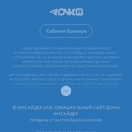
Кабинет брокера
ПРЕДСТАВЛЕННЫЕ ПЛАНИРОВОЧНЫЕ РЕШЕНИЯ НОСЯТ
ИЛЛЮСТРАТИВНЫЙ ХАРАКТЕР. ЗАСТРОЙЩИК ПЕРЕДАЁТ ОБЪЕКТ
С ПЛАНИРОВКОЙ, УКАЗАННОЙ В ДОГОВОРЕ УЧАСТИЯ В ДОЛЕВОМ
СТРОИТЕЛЬСТВЕ. ЛЮБАЯ ПЕРЕПЛАНИРОВКА ДОЛЖНА
СООТВЕТСТВОВАТЬ ТРЕБОВАНИЯМ ГОСУДАРСТВЕННЫХ ОРГАНОВ.
ДЛЯ УЛУЧШЕНИЯ КАЧЕСТВА ОКАЗЫВАЕМЫХ УСЛУГ, ООО СЗ «ПАРИТЕТ»
ИСПОЛЬЗУЕТ ФАЙЛЫ COOKIE И ДРУГИЕ АНАЛОГИЧНЫЕ ТЕХНОЛОГИИ.
ПРОДОЛЖАЯ ПОЛЬЗОВАТЬСЯ САЙТОМ, ВЫ ПОДТВЕРЖДАЕТЕ СВОЕ
СОГЛАСИЕ С ЭТИМ, А ТАКЖЕ С ПОЛИТИКОЙ И ПРИНИМАЕТЕ УСЛОВИЯ
ПОЛЬЗОВАТЕЛЬСКОГО СОГЛАШЕНИЯ. ЛЮБАЯ ИНФОРМАЦИЯ,
ПРЕДСТАВЛЕННАЯ НА САЙТЕ, НОСИТ ИНФОРМАЦИОННЫЙ ХАРАКТЕР
И НЕ ЯВЛЯЕТСЯ ПУБЛИЧНОЙ ОФЕРТОЙ. РАСКРЫТИЕ ИНФОРМАЦИИ
ЗАСТРОЙЩИКОМ (В ТОМ ЧИСЛЕ РАЗМЕЩЕНИЕ ПРОЕКТНЫХ
©
ИНСАЙДЕР 2026, ОФИЦИАЛЬНЫЙ САЙТ ДОМА
ДЕКЛАРАЦИЙ И ИНЫХ ОБЯЗАТЕЛЬНЫХ ДОКУМЕНТОВ)
ИНСАЙДЕР
В СООТВЕТСТВИИ СО СТАТЬЕЙ 3.1. ФЕДЕРАЛЬНОГО ЗАКОНА
ОТ 30.12.2004 N 214⁠-⁠ФЗ «ОБ УЧАСТИИ В ДОЛЕВОМ СТРОИТЕЛЬСТВЕ
ПРОДАЖА ОТ ЗАСТРОЙЩИКА В МОСКВЕ
МНОГОКВАРТИРНЫХ ДОМОВ И ИНЫХ ОБЪЕКТОВ НЕДВИЖИМОСТИ
И О ВНЕСЕНИИ ИЗМЕНЕНИЙ В НЕКОТОРЫЕ ЗАКОНОДАТЕЛЬНЫЕ АКТЫ