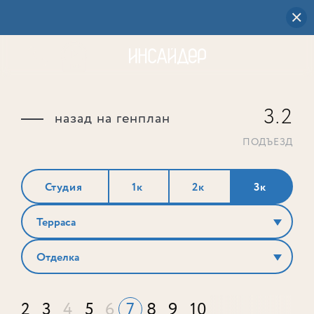
3.2
назад на генплан
ПОДЪЕЗД
Студия
1к
2к
3к
Терраса
Отделка
2
3
4
5
6
7
8
9
10