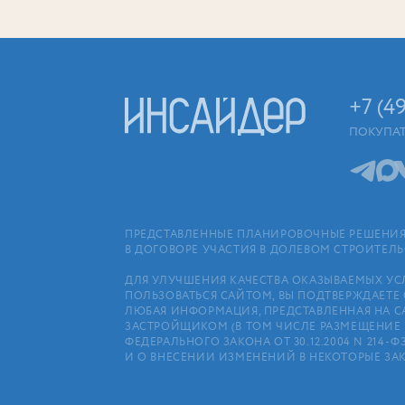
+7 (4
ПОКУПА
ПРЕДСТАВЛЕННЫЕ ПЛАНИРОВОЧНЫЕ РЕШЕНИЯ 
В ДОГОВОРЕ УЧАСТИЯ В ДОЛЕВОМ СТРОИТЕЛ
ДЛЯ УЛУЧШЕНИЯ КАЧЕСТВА ОКАЗЫВАЕМЫХ УС
ПОЛЬЗОВАТЬСЯ САЙТОМ, ВЫ ПОДТВЕРЖДАЕТЕ 
ЛЮБАЯ ИНФОРМАЦИЯ, ПРЕДСТАВЛЕННАЯ НА С
ЗАСТРОЙЩИКОМ (В ТОМ ЧИСЛЕ РАЗМЕЩЕНИЕ П
ФЕДЕРАЛЬНОГО ЗАКОНА ОТ 30.12.2004 N 21
И О ВНЕСЕНИИ ИЗМЕНЕНИЙ В НЕКОТОРЫЕ ЗА