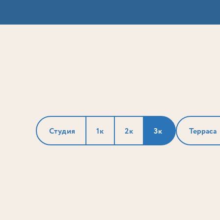
Выбор
ии
Локация
Инвесторам
Собственникам
Способы покупки
по параметрам
Студия
1к
2к
3к
Терраса