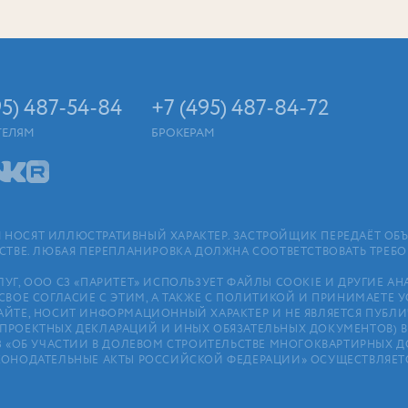
95) 487-54-84
+7 (495) 487-84-72
ТЕЛЯМ
БРОКЕРАМ
НОСЯТ ИЛЛЮСТРАТИВНЫЙ ХАРАКТЕР. ЗАСТРОЙЩИК ПЕРЕДАЁТ ОБЪ
ЬСТВЕ. ЛЮБАЯ ПЕРЕПЛАНИРОВКА ДОЛЖНА СООТВЕТСТВОВАТЬ ТРЕБ
ЛУГ, ООО СЗ «ПАРИТЕТ» ИСПОЛЬЗУЕТ ФАЙЛЫ COOKIE И ДРУГИЕ 
СВОЕ СОГЛАСИЕ С ЭТИМ, А ТАКЖЕ С ПОЛИТИКОЙ И ПРИНИМАЕТЕ 
АЙТЕ, НОСИТ ИНФОРМАЦИОННЫЙ ХАРАКТЕР И НЕ ЯВЛЯЕТСЯ ПУБ
РОЕКТНЫХ ДЕКЛАРАЦИЙ И ИНЫХ ОБЯЗАТЕЛЬНЫХ ДОКУМЕНТОВ) В С
4⁠-⁠ФЗ «ОБ УЧАСТИИ В ДОЛЕВОМ СТРОИТЕЛЬСТВЕ МНОГОКВАРТИРНЫ
КОНОДАТЕЛЬНЫЕ АКТЫ РОССИЙСКОЙ ФЕДЕРАЦИИ» ОСУЩЕСТВЛЯЕТС