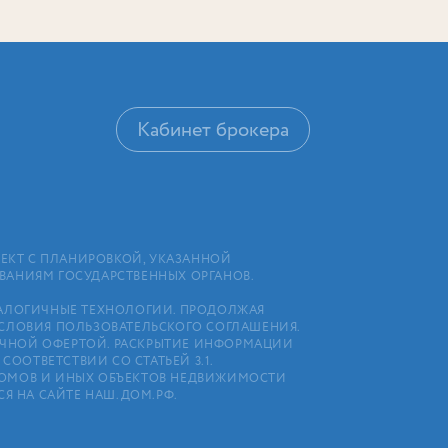
Кабинет брокера
ЕКТ С ПЛАНИРОВКОЙ, УКАЗАННОЙ
ОВАНИЯМ ГОСУДАРСТВЕННЫХ ОРГАНОВ.
АНАЛОГИЧНЫЕ ТЕХНОЛОГИИ. ПРОДОЛЖАЯ
УСЛОВИЯ ПОЛЬЗОВАТЕЛЬСКОГО СОГЛАШЕНИЯ.
ЛИЧНОЙ ОФЕРТОЙ. РАСКРЫТИЕ ИНФОРМАЦИИ
ООТВЕТСТВИИ СО СТАТЬЕЙ 3.1.
Х ДОМОВ И ИНЫХ ОБЪЕКТОВ НЕДВИЖИМОСТИ
Я НА САЙТЕ НАШ.ДОМ.РФ.