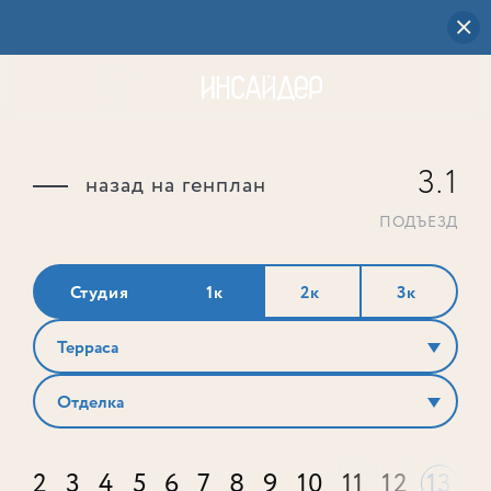
3.1
назад на генплан
ПОДЪЕЗД
Студия
1к
2к
3к
Терраса
Отделка
2
3
4
5
6
7
8
9
10
11
12
13
1