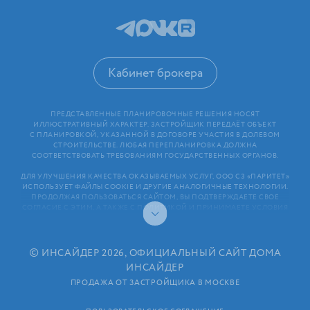
Кабинет брокера
ПРЕДСТАВЛЕННЫЕ ПЛАНИРОВОЧНЫЕ РЕШЕНИЯ НОСЯТ
ИЛЛЮСТРАТИВНЫЙ ХАРАКТЕР. ЗАСТРОЙЩИК ПЕРЕДАЁТ ОБЪЕКТ
С ПЛАНИРОВКОЙ, УКАЗАННОЙ В ДОГОВОРЕ УЧАСТИЯ В ДОЛЕВОМ
СТРОИТЕЛЬСТВЕ. ЛЮБАЯ ПЕРЕПЛАНИРОВКА ДОЛЖНА
СООТВЕТСТВОВАТЬ ТРЕБОВАНИЯМ ГОСУДАРСТВЕННЫХ ОРГАНОВ.
ДЛЯ УЛУЧШЕНИЯ КАЧЕСТВА ОКАЗЫВАЕМЫХ УСЛУГ, ООО СЗ «ПАРИТЕТ»
ИСПОЛЬЗУЕТ ФАЙЛЫ COOKIE И ДРУГИЕ АНАЛОГИЧНЫЕ ТЕХНОЛОГИИ.
ПРОДОЛЖАЯ ПОЛЬЗОВАТЬСЯ САЙТОМ, ВЫ ПОДТВЕРЖДАЕТЕ СВОЕ
СОГЛАСИЕ С ЭТИМ, А ТАКЖЕ С ПОЛИТИКОЙ И ПРИНИМАЕТЕ УСЛОВИЯ
ПОЛЬЗОВАТЕЛЬСКОГО СОГЛАШЕНИЯ. ЛЮБАЯ ИНФОРМАЦИЯ,
ПРЕДСТАВЛЕННАЯ НА САЙТЕ, НОСИТ ИНФОРМАЦИОННЫЙ ХАРАКТЕР
И НЕ ЯВЛЯЕТСЯ ПУБЛИЧНОЙ ОФЕРТОЙ. РАСКРЫТИЕ ИНФОРМАЦИИ
ЗАСТРОЙЩИКОМ (В ТОМ ЧИСЛЕ РАЗМЕЩЕНИЕ ПРОЕКТНЫХ
©
ИНСАЙДЕР 2026, ОФИЦИАЛЬНЫЙ САЙТ ДОМА
ДЕКЛАРАЦИЙ И ИНЫХ ОБЯЗАТЕЛЬНЫХ ДОКУМЕНТОВ)
ИНСАЙДЕР
В СООТВЕТСТВИИ СО СТАТЬЕЙ 3.1. ФЕДЕРАЛЬНОГО ЗАКОНА
ОТ 30.12.2004 N 214⁠-⁠ФЗ «ОБ УЧАСТИИ В ДОЛЕВОМ СТРОИТЕЛЬСТВЕ
ПРОДАЖА ОТ ЗАСТРОЙЩИКА В МОСКВЕ
МНОГОКВАРТИРНЫХ ДОМОВ И ИНЫХ ОБЪЕКТОВ НЕДВИЖИМОСТИ
И О ВНЕСЕНИИ ИЗМЕНЕНИЙ В НЕКОТОРЫЕ ЗАКОНОДАТЕЛЬНЫЕ АКТЫ