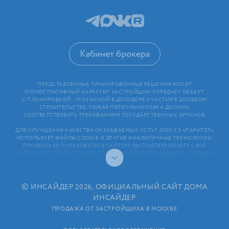
Кабинет брокера
ПРЕДСТАВЛЕННЫЕ ПЛАНИРОВОЧНЫЕ РЕШЕНИЯ НОСЯТ
ИЛЛЮСТРАТИВНЫЙ ХАРАКТЕР. ЗАСТРОЙЩИК ПЕРЕДАЁТ ОБЪЕКТ
С ПЛАНИРОВКОЙ, УКАЗАННОЙ В ДОГОВОРЕ УЧАСТИЯ В ДОЛЕВОМ
СТРОИТЕЛЬСТВЕ. ЛЮБАЯ ПЕРЕПЛАНИРОВКА ДОЛЖНА
СООТВЕТСТВОВАТЬ ТРЕБОВАНИЯМ ГОСУДАРСТВЕННЫХ ОРГАНОВ.
ДЛЯ УЛУЧШЕНИЯ КАЧЕСТВА ОКАЗЫВАЕМЫХ УСЛУГ, ООО СЗ «ПАРИТЕТ»
ИСПОЛЬЗУЕТ ФАЙЛЫ COOKIE И ДРУГИЕ АНАЛОГИЧНЫЕ ТЕХНОЛОГИИ.
ПРОДОЛЖАЯ ПОЛЬЗОВАТЬСЯ САЙТОМ, ВЫ ПОДТВЕРЖДАЕТЕ СВОЕ
СОГЛАСИЕ С ЭТИМ, А ТАКЖЕ С ПОЛИТИКОЙ И ПРИНИМАЕТЕ УСЛОВИЯ
ПОЛЬЗОВАТЕЛЬСКОГО СОГЛАШЕНИЯ. ЛЮБАЯ ИНФОРМАЦИЯ,
ПРЕДСТАВЛЕННАЯ НА САЙТЕ, НОСИТ ИНФОРМАЦИОННЫЙ ХАРАКТЕР
И НЕ ЯВЛЯЕТСЯ ПУБЛИЧНОЙ ОФЕРТОЙ. РАСКРЫТИЕ ИНФОРМАЦИИ
ЗАСТРОЙЩИКОМ (В ТОМ ЧИСЛЕ РАЗМЕЩЕНИЕ ПРОЕКТНЫХ
©
ИНСАЙДЕР 2026, ОФИЦИАЛЬНЫЙ САЙТ ДОМА
ДЕКЛАРАЦИЙ И ИНЫХ ОБЯЗАТЕЛЬНЫХ ДОКУМЕНТОВ)
ИНСАЙДЕР
В СООТВЕТСТВИИ СО СТАТЬЕЙ 3.1. ФЕДЕРАЛЬНОГО ЗАКОНА
ОТ 30.12.2004 N 214⁠-⁠ФЗ «ОБ УЧАСТИИ В ДОЛЕВОМ СТРОИТЕЛЬСТВЕ
ПРОДАЖА ОТ ЗАСТРОЙЩИКА В МОСКВЕ
МНОГОКВАРТИРНЫХ ДОМОВ И ИНЫХ ОБЪЕКТОВ НЕДВИЖИМОСТИ
И О ВНЕСЕНИИ ИЗМЕНЕНИЙ В НЕКОТОРЫЕ ЗАКОНОДАТЕЛЬНЫЕ АКТЫ