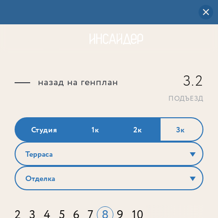
3.2
назад на генплан
ПОДЪЕЗД
Студия
1к
2к
3к
Терраса
Отделка
2
3
4
5
6
7
8
9
10