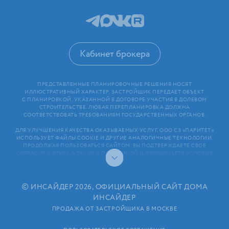
Кабинет брокера
ПРЕДСТАВЛЕННЫЕ ПЛАНИРОВОЧНЫЕ РЕШЕНИЯ НОСЯТ
ИЛЛЮСТРАТИВНЫЙ ХАРАКТЕР. ЗАСТРОЙЩИК ПЕРЕДАЁТ ОБЪЕКТ
С ПЛАНИРОВКОЙ, УКАЗАННОЙ В ДОГОВОРЕ УЧАСТИЯ В ДОЛЕВОМ
СТРОИТЕЛЬСТВЕ. ЛЮБАЯ ПЕРЕПЛАНИРОВКА ДОЛЖНА
СООТВЕТСТВОВАТЬ ТРЕБОВАНИЯМ ГОСУДАРСТВЕННЫХ ОРГАНОВ.
ДЛЯ УЛУЧШЕНИЯ КАЧЕСТВА ОКАЗЫВАЕМЫХ УСЛУГ, ООО СЗ «ПАРИТЕТ»
ИСПОЛЬЗУЕТ ФАЙЛЫ COOKIE И ДРУГИЕ АНАЛОГИЧНЫЕ ТЕХНОЛОГИИ.
ПРОДОЛЖАЯ ПОЛЬЗОВАТЬСЯ САЙТОМ, ВЫ ПОДТВЕРЖДАЕТЕ СВОЕ
СОГЛАСИЕ С ЭТИМ, А ТАКЖЕ С ПОЛИТИКОЙ И ПРИНИМАЕТЕ УСЛОВИЯ
ПОЛЬЗОВАТЕЛЬСКОГО СОГЛАШЕНИЯ. ЛЮБАЯ ИНФОРМАЦИЯ,
ПРЕДСТАВЛЕННАЯ НА САЙТЕ, НОСИТ ИНФОРМАЦИОННЫЙ ХАРАКТЕР
И НЕ ЯВЛЯЕТСЯ ПУБЛИЧНОЙ ОФЕРТОЙ. РАСКРЫТИЕ ИНФОРМАЦИИ
ЗАСТРОЙЩИКОМ (В ТОМ ЧИСЛЕ РАЗМЕЩЕНИЕ ПРОЕКТНЫХ
©
ИНСАЙДЕР 2026, ОФИЦИАЛЬНЫЙ САЙТ ДОМА
ДЕКЛАРАЦИЙ И ИНЫХ ОБЯЗАТЕЛЬНЫХ ДОКУМЕНТОВ)
ИНСАЙДЕР
В СООТВЕТСТВИИ СО СТАТЬЕЙ 3.1. ФЕДЕРАЛЬНОГО ЗАКОНА
ОТ 30.12.2004 N 214⁠-⁠ФЗ «ОБ УЧАСТИИ В ДОЛЕВОМ СТРОИТЕЛЬСТВЕ
ПРОДАЖА ОТ ЗАСТРОЙЩИКА В МОСКВЕ
МНОГОКВАРТИРНЫХ ДОМОВ И ИНЫХ ОБЪЕКТОВ НЕДВИЖИМОСТИ
И О ВНЕСЕНИИ ИЗМЕНЕНИЙ В НЕКОТОРЫЕ ЗАКОНОДАТЕЛЬНЫЕ АКТЫ