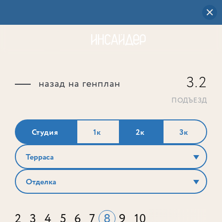
3.2
назад на генплан
ПОДЪЕЗД
Студия
1к
2к
3к
Терраса
Отделка
2
3
4
5
6
7
8
9
10