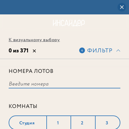
К визуальному выбору
0 из 371
ФИЛЬТР
4
НОМЕРА ЛОТОВ
Выбранным фильтрам не
соответствует ни одного лота
КОМНАТЫ
Студия
1
2
3