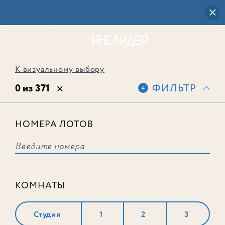
К визуальному выбору
0 из 371
ФИЛЬТР
4
НОМЕРА ЛОТОВ
Выбранным фильтрам не
соответствует ни одного лота
КОМНАТЫ
Студия
1
2
3