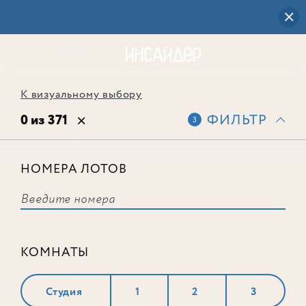
К визуальному выбору
0 из 371
ФИЛЬТР
3
НОМЕРА ЛОТОВ
Выбранным фильтрам не
соответствует ни одного лота
КОМНАТЫ
Студия
1
2
3