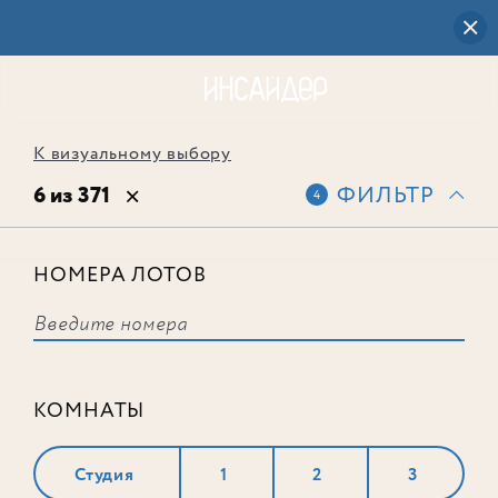
К визуальному выбору
6 из 371
ФИЛЬТР
4
НОМЕРА ЛОТОВ
Лот № 790
КОМНАТЫ
Студия
1
2
3