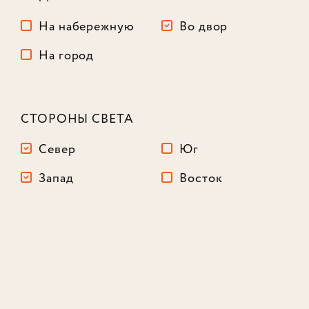
На набережную
Во двор
На город
СТОРОНЫ СВЕТА
Север
Юг
3-комнатный
110,7 м²
Запад
Восток
Корпус
3
Этаж
10
из 16
58 848 988
₽