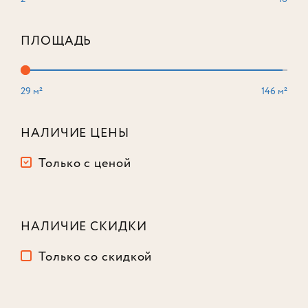
ПЛОЩАДЬ
29 м²
146 м²
3-комнатный
121,4 м²
Корпус
3
НАЛИЧИЕ ЦЕНЫ
Этаж
11
из 16
Только с ценой
54 030 284
₽
-15%
63 565 040
₽
НАЛИЧИЕ СКИДКИ
Только со скидкой