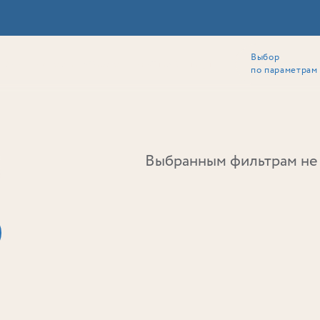
Выбор
ии
Локация
Инвесторам
Собственникам
Способы покупки
по параметрам
Ь
Выбранным фильтрам не 