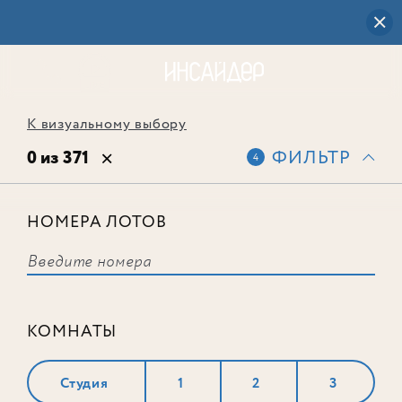
К визуальному выбору
0 из 371
ФИЛЬТР
4
НОМЕРА ЛОТОВ
Выбранным фильтрам не
соответствует ни одного лота
КОМНАТЫ
Студия
1
2
3