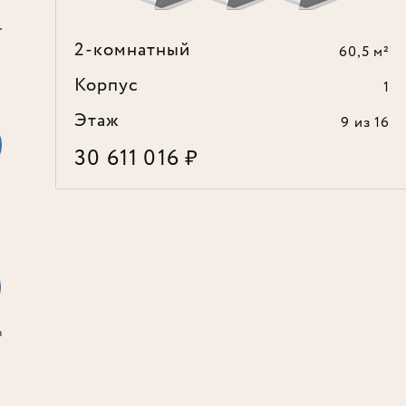
2-комнатный
60,5 м²
Корпус
1
Этаж
9
из 16
30 611 016
₽
а