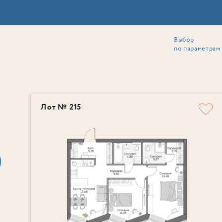
Выбор
ии
Локация
Инвесторам
Собственникам
Способы покупки
по параметрам
Ь
Лот № 215