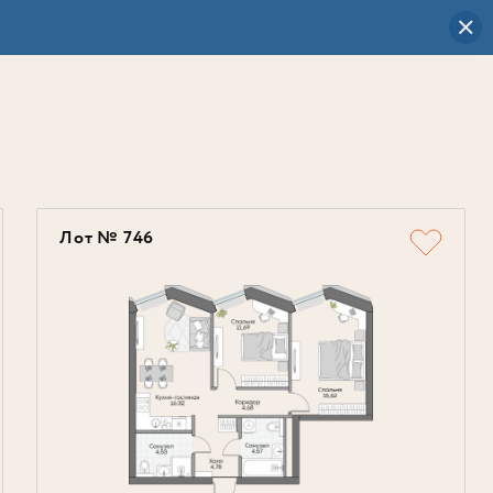
Визуальный
выбор
0
Лот № 746