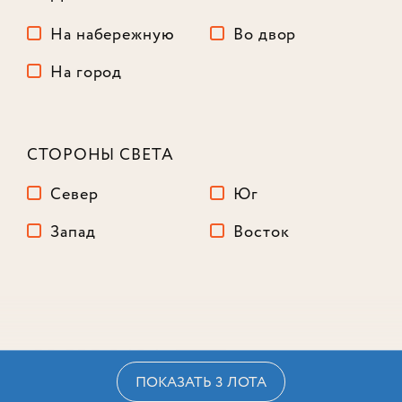
На набережную
Во двор
На город
СТОРОНЫ СВЕТА
Север
Юг
Запад
Восток
3-комнатный
125,4 м²
Корпус
3
Этаж
14
из 16
60 538 040
₽
-23%
78 538 040
₽
ПОКАЗАТЬ 3 ЛОТА