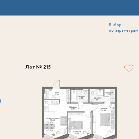
Выбор
ии
Локация
Инвесторам
Собственникам
Способы покупки
по параметрам
Ь
Лот № 215