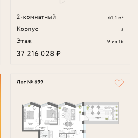
2-комнатный
61,1 м²
Корпус
3
Этаж
9
из 16
37 216 028
₽
Лот № 699