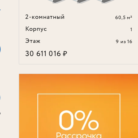
2-комнатный
60,5 м²
Корпус
1
Этаж
9
из 16
30 611 016
₽
а