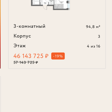
3-комнатный
94,8 м²
Корпус
3
Этаж
4
из 16
46 143 725
₽
-19%
57 143 725
₽