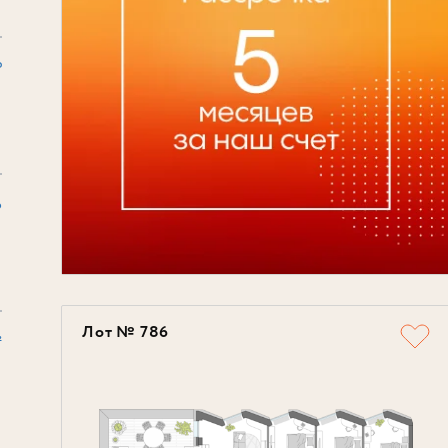
₽
6
Лот № 786
²