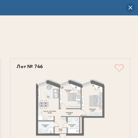
Визуальный
выбор
0
Лот № 746