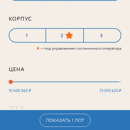
КОРПУС
2-комнатный
60,5 м²
1
2
3
Корпус
1
★
— под управлением гостиничного оператора
Этаж
9
из 16
30 611 016
₽
ЦЕНА
15 400 060 ₽
73 093 625 ₽
ЭТАЖ
ПОКАЗАТЬ 1 ЛОТ
2
16