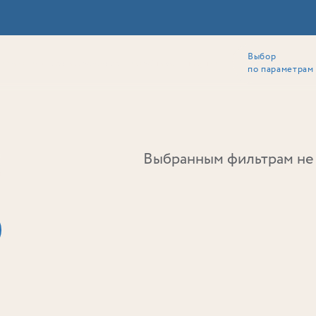
Выбор
ии
Локация
Инвесторам
Собственникам
Способы покупки
по параметрам
Ь
Выбранным фильтрам не 