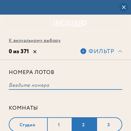
К визуальному выбору
0 из 371
ФИЛЬТР
4
НОМЕРА ЛОТОВ
Выбранным фильтрам не
соответствует ни одного лота
КОМНАТЫ
Студия
1
2
3