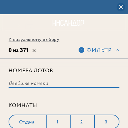
К визуальному выбору
0 из 371
ФИЛЬТР
3
НОМЕРА ЛОТОВ
Выбранным фильтрам не
соответствует ни одного лота
КОМНАТЫ
Студия
1
2
3